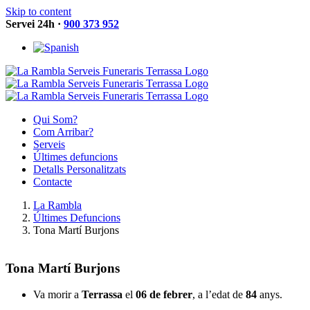
Skip to content
Servei 24h ·
900 373 952
Qui Som?
Com Arribar?
Serveis
Últimes defuncions
Detalls Personalitzats
Contacte
La Rambla
Últimes Defuncions
Tona Martí Burjons
Tona Martí Burjons
Va morir a
Terrassa
el
06 de febrer
, a l’edat de
84
anys.