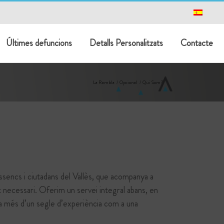
Últimes defuncions
Detalls Personalitzats
Contacte
La Rambla
Opcional
Qui Som?
rassencs i ciutadans del Vallès, que acompanya a
it necessari. Oferim un servei integral abans, en
sa més d’un segle d’experiència com a una