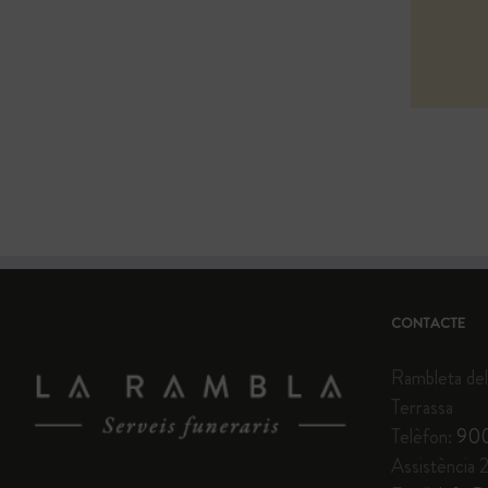
CONTACTE
Rambleta del
Terrassa
Telèfon:
900
Assistència 