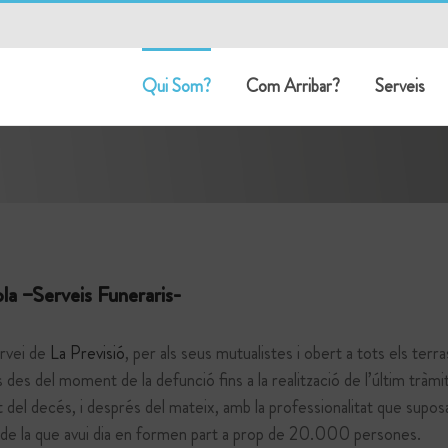
Qui Som?
Com Arribar?
Serveis
la –Serveis Funeraris-
rvei de
La Previsió
, per als seus mutualistes i obert a tots els ter
es des del moment de la defunció fins a la realització de l’últim tràm
del decés, i després del mateix, amb la professionalitat que supo
 de la que avui dia en formen part a prop de 20.000 persones.