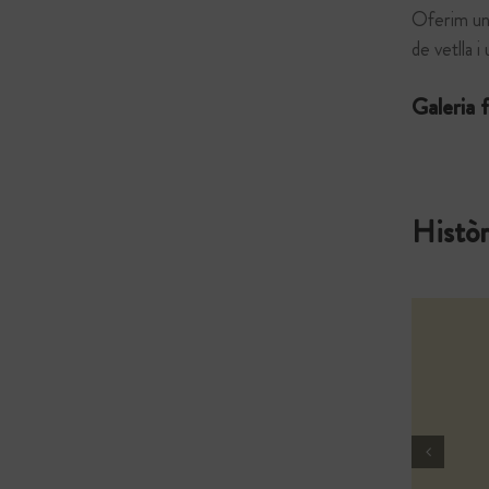
Oferim une
de vetlla i
Galeria f
Històr