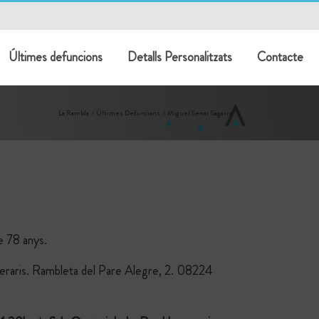
Últimes defuncions
Detalls Personalitzats
Contacte
La Rambla
Últimes Defuncions
Miguel Senar Sagarra
e
78
anys.
neraris. Rambleta del Pare Alegre, 2. 08224