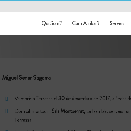
Qui Som?
Com Arribar?
Serveis
Miguel Senar Sagarra
Va morir a Terrassa el
30 de desembre
de 2017, a l’edat d
Domicili mortuori:
Sala Montserrat,
La Rambla, serveis fu
Terrassa.