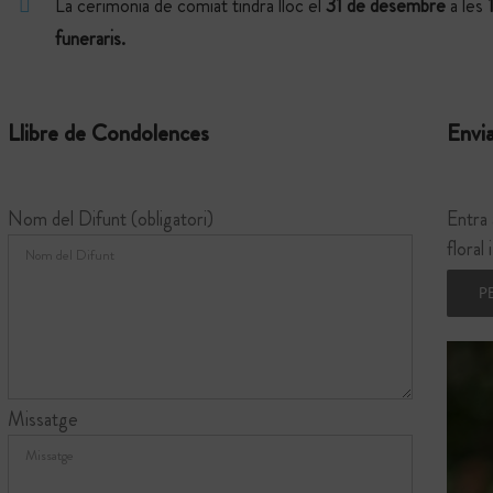
La cerimònia de comiat tindrà lloc el
31 de desembre
a les
funeraris.
Llibre de Condolences
Envia
Nom del Difunt (obligatori)
Entra 
floral
P
Missatge