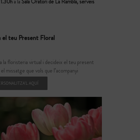
11.30h
a la
Sala Oratori de La Rambla, serveis
 el teu Present Floral
a la floristeria virtual i decideix el teu present
 i el missatge que vols que l’acompanyi
ERSONALITZA’L AQUÍ