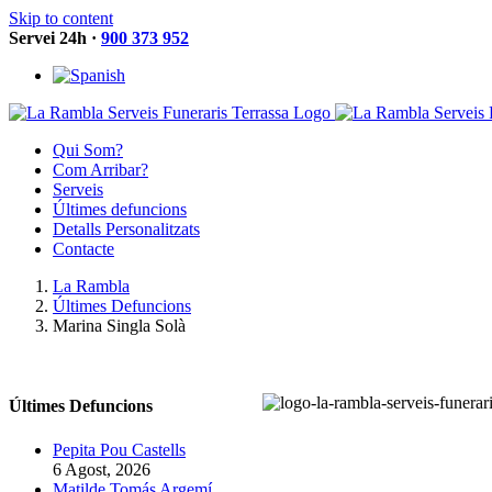
Skip to content
Servei 24h ·
900 373 952
Qui Som?
Com Arribar?
Serveis
Últimes defuncions
Detalls Personalitzats
Contacte
La Rambla
Últimes Defuncions
Marina Singla Solà
Últimes Defuncions
Pepita Pou Castells
6 Agost, 2026
Matilde Tomás Argemí