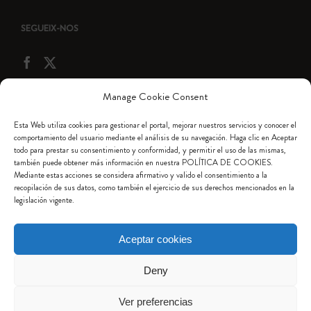
SEGUEIX-NOS
Manage Cookie Consent
CONDICIONS LEGALS
Esta Web utiliza cookies para gestionar el portal, mejorar nuestros servicios y conocer el
comportamiento del usuario mediante el análisis de su navegación. Haga clic en Aceptar
todo para prestar su consentimiento y conformidad, y permitir el uso de las mismas,
Mapa Web
también puede obtener más información en nuestra POLÍTICA DE COOKIES.
Mediante estas acciones se considera afirmativo y valido el consentimiento a la
Avís Legal
recopilación de sus datos, como también el ejercicio de sus derechos mencionados en la
legislación vigente.
Política de Cookies
Aceptar cookies
Política de Privacitat
Deny
Ver preferencias