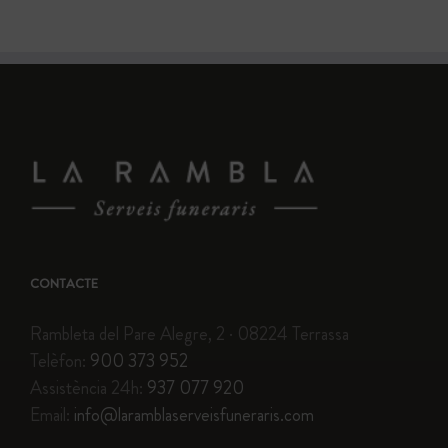
CONTACTE
Rambleta del Pare Alegre, 2 · 08224 Terrassa
Telèfon:
900 373 952
Assistència 24h:
937 077 920
Email:
info@laramblaserveisfuneraris.com