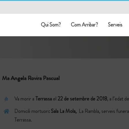
Qui Som?
Com Arribar?
Serveis
Ma Angela Rovira Pascual
Va morir a
Terrassa
el
22 de setembre
de 2018
, a l’edat d
Domicili mortuori
: Sala La Mola,
La Rambla, serveis funer
Terrassa.