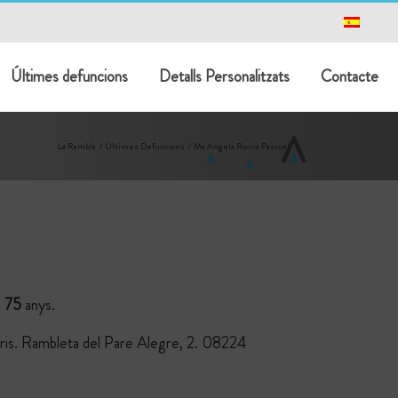
Últimes defuncions
Detalls Personalitzats
Contacte
La Rambla
Últimes Defuncions
Ma Angela Rovira Pascual
e
75
anys.
aris. Rambleta del Pare Alegre, 2. 08224