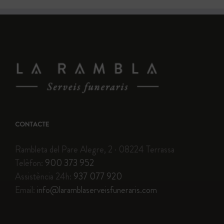
CONTACTE
Rambleta del Pare Alegre, 2 · 08224 Terrassa
Telèfon:
900 373 952
Assistència 24h:
937 077 920
Email:
info@laramblaserveisfuneraris.com