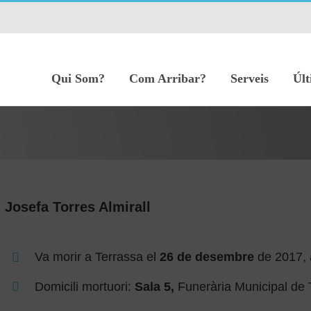
Qui Som?
Com Arribar?
Serveis
Últ
Josefa Torres Almirall
Va morir a Terrassa el
26 de desembre
de 2017, 
Domicili mortuori:
Sala 5,
Funerària Municipal de 