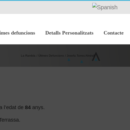
imes defuncions
Detalls Personalitzats
Contacte
La Rambla
Últimes Defuncions
Josefa Torres Almirall
a l’edat de
84
anys.
Terrassa.