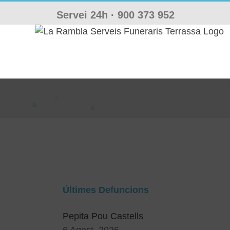
Skip
Servei 24h ·
900 373 952
to
content
Últimes Defuncions
Pepita Pou Castells
6 Agost, 2026