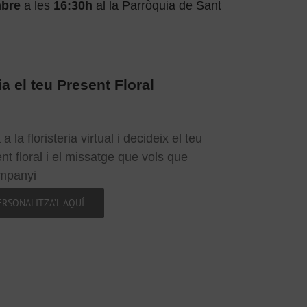
mbre
a les
16:30h
al la Parròquia de Sant
a el teu Present Floral
a la floristeria virtual i decideix el teu
nt floral i el missatge que vols que
ompanyi
ERSONALITZA’L AQUÍ