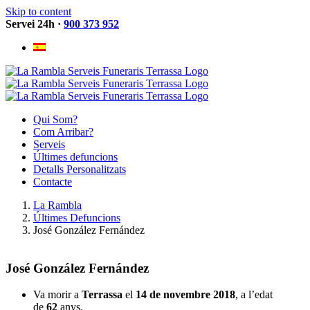
Skip to content
Servei 24h ·
900 373 952
Qui Som?
Com Arribar?
Serveis
Últimes defuncions
Detalls Personalitzats
Contacte
La Rambla
Últimes Defuncions
José González Fernández
José González Fernández
Va morir a
Terrassa
el
14 de novembre
2018
, a l’edat
de
62
anys.