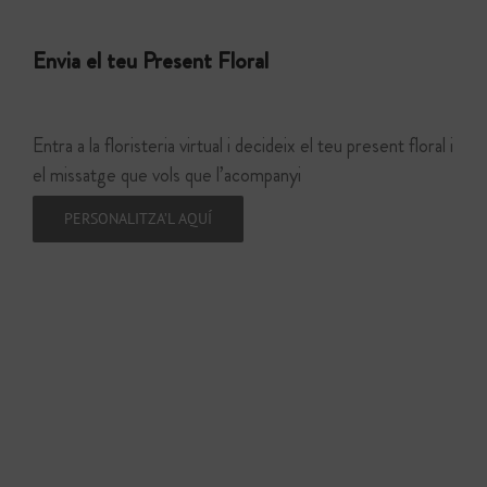
Envia el teu Present Floral
Entra a la floristeria virtual i decideix el teu present floral i
el missatge que vols que l’acompanyi
PERSONALITZA’L AQUÍ