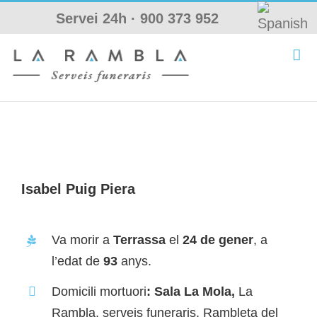
Skip
Servei 24h ·
900 373 952
to
content
Isabel Puig Piera
Va morir a
Terrassa
el
24 de gener
, a
l’edat de
93
anys.
Domicili mortuori
: Sala La Mola,
La
Rambla, serveis funeraris. Rambleta del