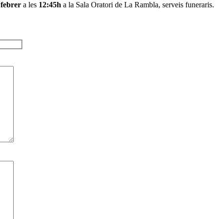
 febrer
a les
12:45h
a la Sala Oratori de La Rambla, serveis funeraris.