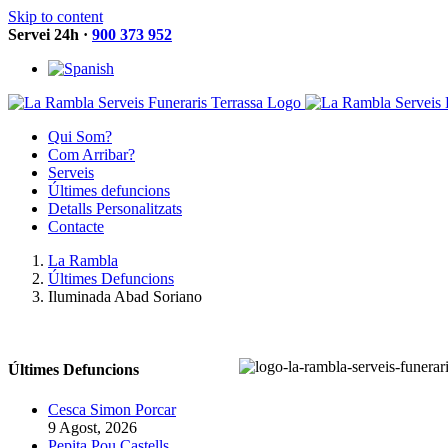
Skip to content
Servei 24h ·
900 373 952
Qui Som?
Com Arribar?
Serveis
Últimes defuncions
Detalls Personalitzats
Contacte
La Rambla
Últimes Defuncions
Iluminada Abad Soriano
Últimes Defuncions
Cesca Simon Porcar
9 Agost, 2026
Pepita Pou Castells