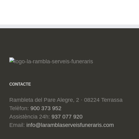
CONTACTE
Rambleta del Pare Alegre, 2 · 08224 Terrassa
Telèfon:
900 373 952
Assistència 24h:
937 077 920
Email:
info@laramblaserveisfuneraris.com