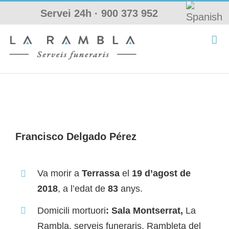
Skip
Servei 24h ·
900 373 952
to
content
Francisco Delgado Pérez
Va morir a
Terrassa
el
19 d’agost
de
2018
, a l’edat de
83
anys.
Domicili mortuori
: Sala Montserrat,
La
Rambla, serveis funeraris. Rambleta del