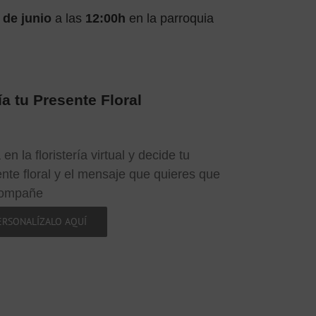
 de junio
a las
12:00
h
en la parroquia
a tu Presente Floral
 en la floristería virtual y decide tu
nte floral y el mensaje que quieres que
compañe
ERSONALÍZALO AQUÍ