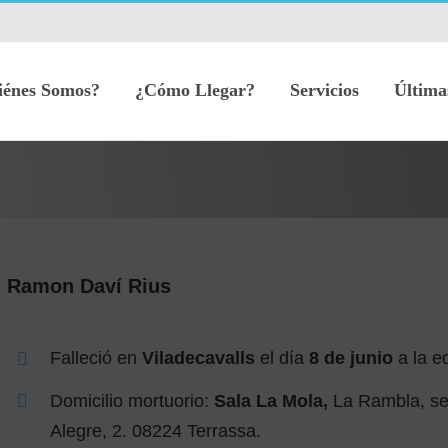
iénes Somos?
¿Cómo Llegar?
Servicios
Última
Ramon Daví Rius
Falleció en
Viladecavalls
el día
8 de junio
a la e
Domicilio mortuorio:
Sala La Mola,
La Rambla, se
Alegre, 2. 08224 Terrassa.