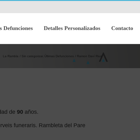
s Defunciones
Detalles Personalizados
Contacto
La Rambla
Sin categorizar
Últimas Defunciones
Ramon Daví Rius
dad de
90
años.
rveis funeraris. Rambleta del Pare