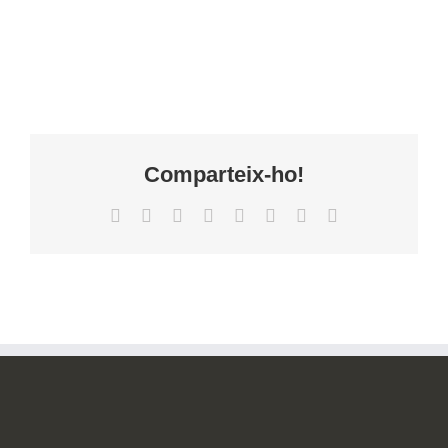
Comparteix-ho!
Facebook
X
Reddit
LinkedIn
Tumblr
Pinterest
Vk
Correo
electrónico