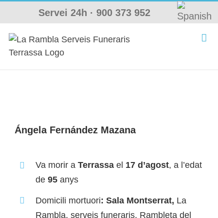
Skip
Servei 24h ·
900 373 952
to
content
Ángela Fernández Mazana
Va morir a
Terrassa
el
17 d’agost
, a l’edat
de
95
anys
Domicili mortuori
: Sala Montserrat,
La
Rambla, serveis funeraris. Rambleta del