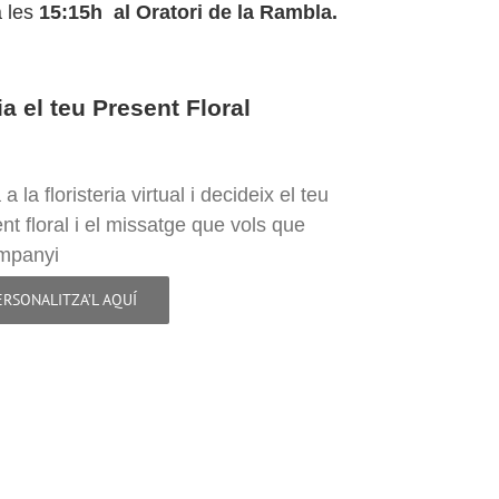
 les
15:15h al Oratori de la Rambla
.
a el teu Present Floral
a la floristeria virtual i decideix el teu
nt floral i el missatge que vols que
ompanyi
ERSONALITZA’L AQUÍ