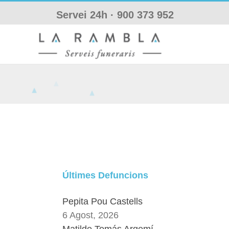
Skip
Servei 24h ·
900 373 952
to
content
Últimes Defuncions
Pepita Pou Castells
6 Agost, 2026
Matilde Tomás Argemí