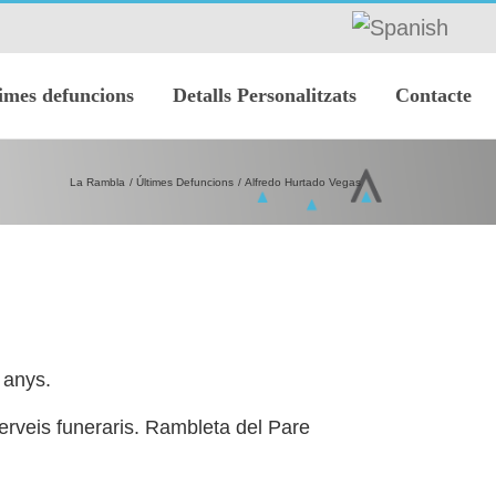
imes defuncions
Detalls Personalitzats
Contacte
La Rambla
Últimes Defuncions
Alfredo Hurtado Vegas
1
anys.
rveis funeraris. Rambleta del Pare