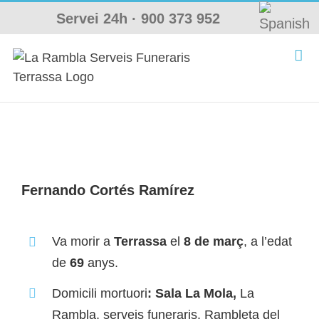
Skip
Servei 24h ·
900 373 952
to
content
Fernando Cortés Ramírez
Va morir a
Terrassa
el
8 de març
, a l’edat
de
69
anys.
Domicili mortuori
: Sala La Mola,
La
Rambla, serveis funeraris. Rambleta del