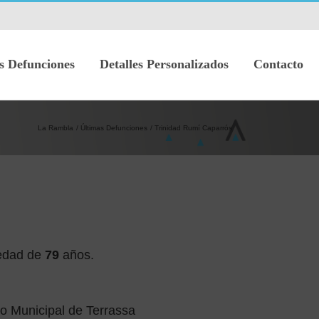
s Defunciones
Detalles Personalizados
Contacto
La Rambla
Últimas Defunciones
Trinidad Rumí Caparrós
edad de
79
años.
o Municipal de Terrassa