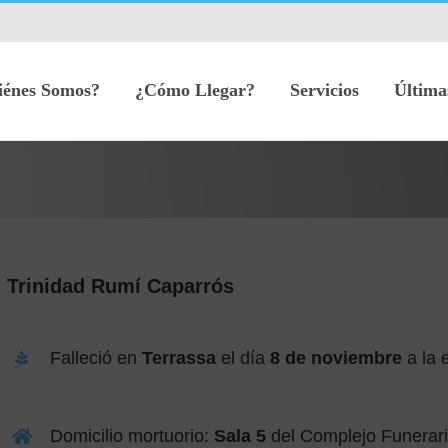
iénes Somos?
¿Cómo Llegar?
Servicios
Última
Trinidad Rumí Caparrós
Falleció en
Terrassa
el día
8 de noviembre
a la 
Domicilio mortuorio:
Sala 5
del Complejo Funerari